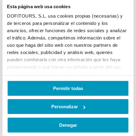
Esta página web usa cookies
DOFITOURS, S.L. usa cookies propias (necesarias) y
Et vous, où souhaitez-vous
de terceros para personalizar el contenido y los
embarquer ?
anuncios, ofrecer funciones de redes sociales y analizar
el tráfico. Además, compartimos información sobre el
uso que haga del sitio web con nuestros partners de
redes sociales, publicidad y análisis web, quienes
pueden combinarla con otra información que les haya
proporcionado o que hayan recopilado a partir del uso
que haya hecho de sus servicios.
Más información
Permitir todas
Personalizar
Denegar