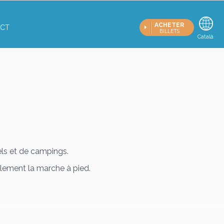
ACHETER
CT
BILLETS
Française
Català
E
els et de campings.
plement la marche à pied.