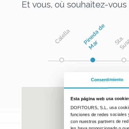
Et vous, où souhaitez-vou
i
n
e
d
a
d
e
M
a
Calella
S
t
a
.
S
u
s
a
n
n
P
r
Consentimiento
Esta página web usa cookie
DOFITOURS, S.L. usa cookies 
funciones de redes sociales 
con nuestros partners de red
les haya proporcionado o que