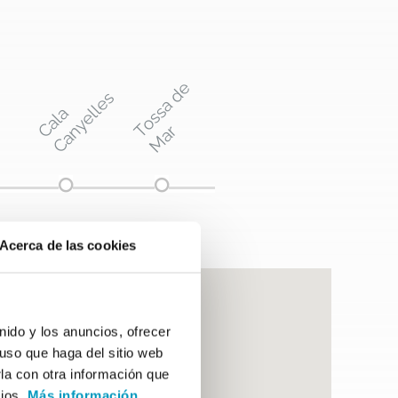
l
o
r
e
t
d
e
M
a
o
s
s
a
d
e
M
a
s
C
a
l
a
C
a
n
y
e
l
l
e
T
r
Acerca de las cookies
ido y los anuncios, ofrecer
uso que haga del sitio web
la con otra información que
cios.
Más información