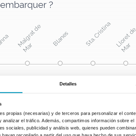
s embarquer ?
Sta. Cristina
M
a
l
g
r
a
t
d
e
M
a
Blanes
a
r
L
r
Detalles
s
propias (necesarias) y de terceros para personalizar el conten
y analizar el tráfico. Además, compartimos información sobre el 
es sociales, publicidad y análisis web, quienes pueden combinar
 hayan recopilado a partir del uso que haya hecho de sus servi