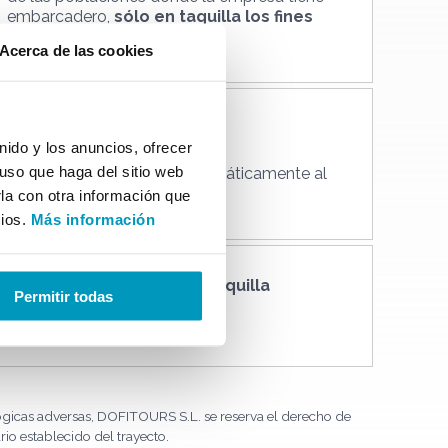
embarcadero,
sólo en taquilla los fines
de semana
.
Acerca de las cookies
Precio especial
ido y los anuncios, ofrecer
2 adultos + 2 niños
uso que haga del sitio web
El descuento se aplica automáticamente al
realizar la compra online.
la con otra información que
cios.
Más información
Compra
directamente en taquilla
Permitir todas
con el carné de súper.
+info
ógicas adversas, DOFITOURS S.L. se reserva el derecho de
ario establecido del trayecto.