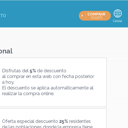
COMPRAR
CTO
TICKETS
Español
Català
E
onal
Disfrutas del
5%
de descuento
al comprar en esta web con fecha posterior
a hoy.
El descuento se aplica automáticamente al
realizar la compra online.
Oferta especial descuento
25%
residentes
de las poblaciones donde la empresa tiene