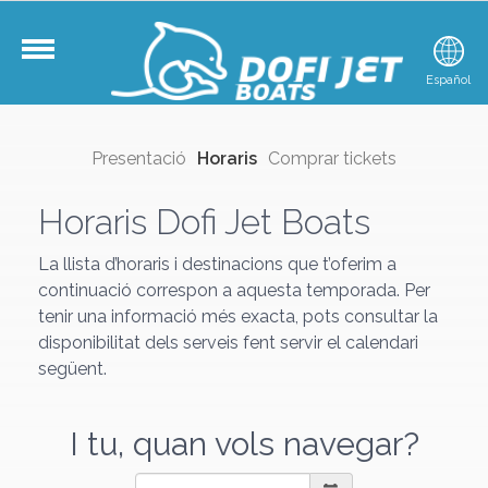
Català
Español
E
Presentació
Horaris
Comprar tickets
Horaris Dofi Jet Boats
La llista d’horaris i destinacions que t’oferim a
continuació correspon a aquesta temporada. Per
tenir una informació més exacta, pots consultar la
disponibilitat dels serveis fent servir el calendari
següent.
I tu, quan vols navegar?