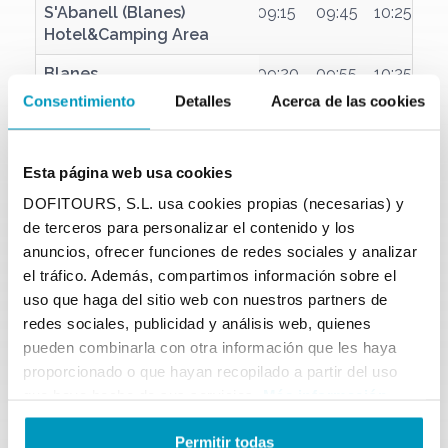
S'Abanell (Blanes)
S'Abanell (Blanes)
09:15
09:45
10:25
Hotel&Camping Area
Hotel&Camping Area
Blanes
Blanes
09:20
09:55
10:35
Consentimiento
Detalles
Acerca de las cookies
Sta. Cristina
Sta. Cristina
09:30
10:10
10:45
Fenals (Lloret de Mar)
Fenals (Lloret de Mar)
09:40
10:20
11
Esta página web usa cookies
Lloret de Mar
Lloret de Mar
09:50
10:30
11:05
11
DOFITOURS, S.L. usa cookies propias (necesarias) y
de terceros para personalizar el contenido y los
Cala Canyelles
Cala Canyelles
10:40
11:15
11
anuncios, ofrecer funciones de redes sociales y analizar
Tossa de Mar
Tossa de Mar
10:35
11:25
11:50
12
el tráfico. Además, compartimos información sobre el
uso que haga del sitio web con nuestros partners de
Direcció a
Calella
redes sociales, publicidad y análisis web, quienes
Sortides
pueden combinarla con otra información que les haya
Tossa de Mar
Tossa de Mar
10:45
11:40
12:05
12:
proporcionado o que hayan recopilado a partir del uso
que haya hecho de sus servicios.
Más información
Cala Canyelles
Cala Canyelles
12:00
12:20
12:
Permitir todas
Lloret de Mar
Lloret de Mar
11:25
12:30
12:35
13: