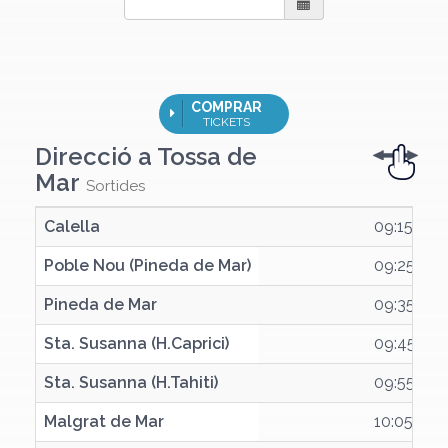
COMPRAR
TICKETS
Direcció a
Tossa de
Mar
Sortides
Calella
Calella
09:15
Poble Nou (Pineda de Mar)
Poble Nou (Pineda de Mar)
09:25
Pineda de Mar
Pineda de Mar
09:35
Sta. Susanna (H.Caprici)
Sta. Susanna (H.Caprici)
09:45
Sta. Susanna (H.Tahiti)
Sta. Susanna (H.Tahiti)
09:55
Malgrat de Mar
Malgrat de Mar
10:05